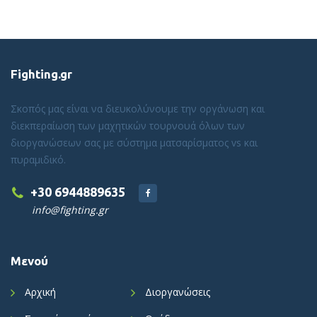
Fighting.gr
Σκοπός μας είναι να διευκολύνουμε την οργάνωση και
διεκπεραίωση των μαχητικών τουρνουά όλων των
διοργανώσεων σας με σύστημα ματσαρίσματος vs και
πυραμιδικό.
+30 6944889635
info@fighting.gr
Μενού
Αρχική
Διοργανώσεις