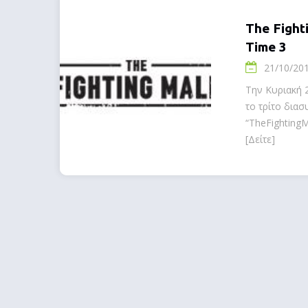
The Fighti
Time 3
21/10/201
Την Κυριακή 
το τρίτο διασ
“TheFightingM
[Δείτε]