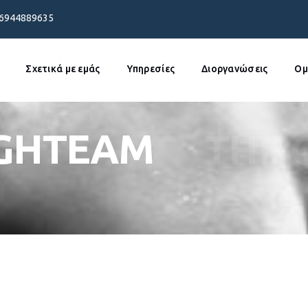
 6944889635
Σχετικά με εμάς
Υπηρεσίες
Διοργανώσεις
Ομ
IGHTEAM
THE 