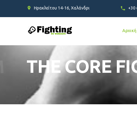
Ηρακλείτου 14-16, Χαλάνδρι
+30
Αρχική
M
THE CORE F