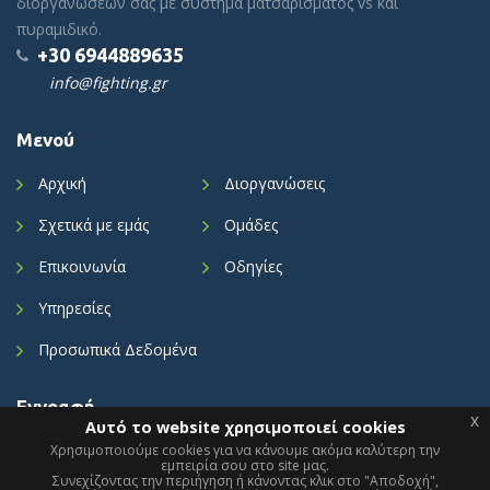
διοργανώσεων σας με σύστημα ματσαρίσματος vs και
πυραμιδικό.
+30 6944889635
info@fighting.gr
Μενού
Αρχική
Διοργανώσεις
Σχετικά με εμάς
Ομάδες
Επικοινωνία
Οδηγίες
Υπηρεσίες
Προσωπικά Δεδομένα
Εγγραφή
x
Αυτό το website χρησιμοποιεί cookies
Ενημερωθείτε με τα τελευταία νέα μας.
Χρησιμοποιούμε cookies για να κάνουμε ακόμα καλύτερη την
εμπειρία σου στο site μας.
Συνεχίζοντας την περιήγηση ή κάνοντας κλικ στο "Αποδοχή",
x
This website is using cookies.