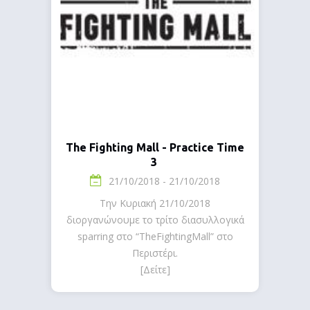
The Fighting Mall - Practice Time
3
21/10/2018 - 21/10/2018
Την Κυριακή 21/10/2018
διοργανώνουμε το τρίτο διασυλλογικά
sparring στο “TheFightingMall” στο
Περιστέρι.
[Δείτε]