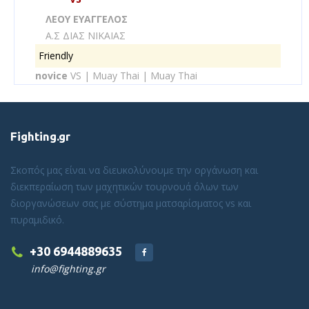
ΛΕΟΥ ΕΥΑΓΓΕΛΟΣ
Α.Σ ΔΙΑΣ ΝΙΚΑΙΑΣ
Friendly
novice
VS | Muay Thai | Muay Thai
Fighting.gr
Σκοπός μας είναι να διευκολύνουμε την οργάνωση και
διεκπεραίωση των μαχητικών τουρνουά όλων των
διοργανώσεων σας με σύστημα ματσαρίσματος vs και
πυραμιδικό.
+30 6944889635
info@fighting.gr