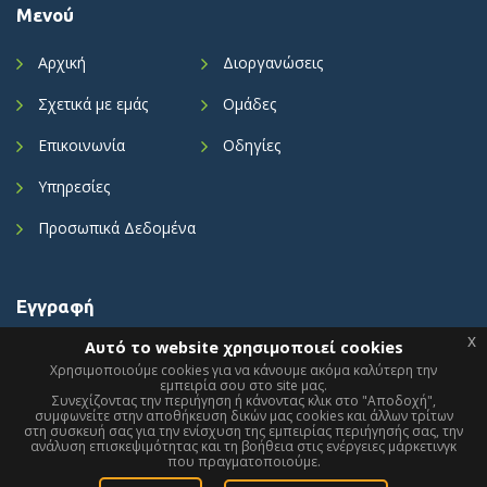
Μενού
Αρχική
Διοργανώσεις
Σχετικά με εμάς
Ομάδες
Επικοινωνία
Οδηγίες
Υπηρεσίες
Προσωπικά Δεδομένα
Εγγραφή
x
Αυτό το website χρησιμοποιεί cookies
Ενημερωθείτε με τα τελευταία νέα μας.
Χρησιμοποιούμε cookies για να κάνουμε ακόμα καλύτερη την
εμπειρία σου στο site μας.
Συνεχίζοντας την περιήγηση ή κάνοντας κλικ στο "Αποδοχή",
x
This website is using cookies.
Εισαγωγή E-mail
συμφωνείτε στην αποθήκευση δικών μας cookies και άλλων τρίτων
στη συσκευή σας για την ενίσχυση της εμπειρίας περιήγησής σας, την
We use them to give you the best experience. If you continue using our
website, we'll assume that you are happy to receive all cookies on this
ανάλυση επισκεψιμότητας και τη βοήθεια στις ενέργειες μάρκετινγκ
που πραγματοποιούμε.
website.