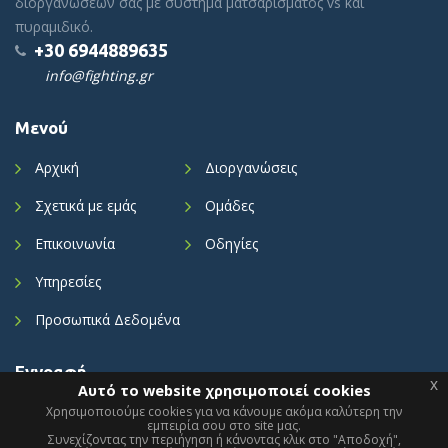
διοργανώσεων σας με σύστημα ματσαρίσματος vs και
πυραμιδικό.
+30 6944889635
info@fighting.gr
Μενού
Αρχική
Διοργανώσεις
Σχετικά με εμάς
Ομάδες
Επικοινωνία
Οδηγίες
Υπηρεσίες
Προσωπικά Δεδομένα
Εγγραφή
x
Αυτό το website χρησιμοποιεί cookies
Ενημερωθείτε με τα τελευταία νέα μας.
Χρησιμοποιούμε cookies για να κάνουμε ακόμα καλύτερη την
εμπειρία σου στο site μας.
Συνεχίζοντας την περιήγηση ή κάνοντας κλικ στο "Αποδοχή",
x
This website is using cookies.