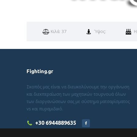
Κιλά: 37
Ύψος:
Η
Fighting.gr
Σκοπός μας είναι να διευκολύνουμε την οργάνωση
και διεκπεραίωση των μαχητικών τουρνουά όλων
των διοργανώσεων σας με σύστημα ματσαρίσματος
vs και πυραμιδικό.
+30 6944889635
info@fighting.gr