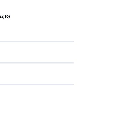
ς (0)