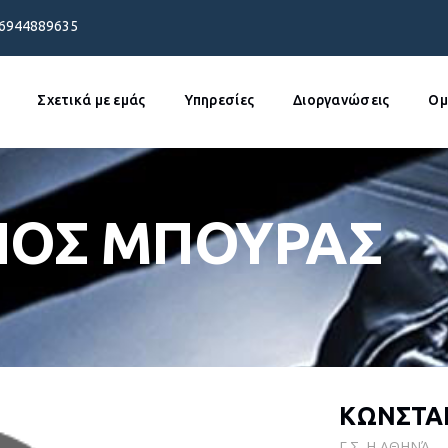
 6944889635
Σχετικά με εμάς
Υπηρεσίες
Διοργανώσεις
Ομ
ΝΟΣ ΜΠΟΥΡΑΣ
ΚΩΝΣΤΑ
Γ.Σ. Η ΑΘΗΝΆ